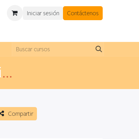
Iniciar sesión
Contáctenos
DES
CITAS
Curso 20 hrs online-en vivo Yoga Sensible al Trauma 0726
Compartir