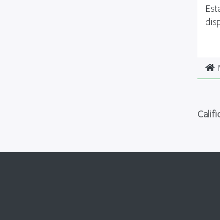
Est
dis
M
Calif