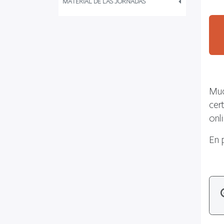
MATERIAL DE LAS JORNADAS
Muc
cer
onl
En 