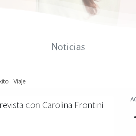
Noticias
xito
Viaje
A
evista con Carolina Frontini