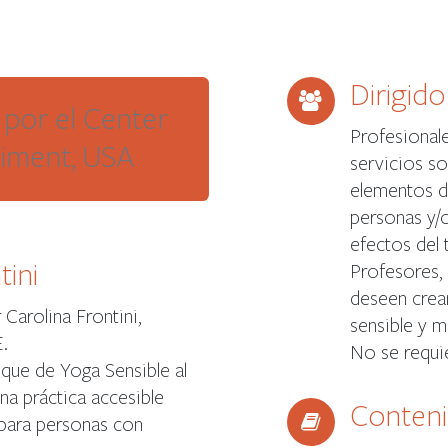
Dirigido
o por el Center
Profesionale
iment, USA
servicios so
elementos d
personas y/
efectos del 
tini
Profesores,
deseen crea
 Carolina Frontini,
sensible y m
.
No se requie
oque de Yoga Sensible al
una práctica accesible
Conten
para personas con