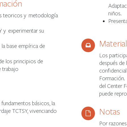
rmación
Adaptaci
niños.
os teoricos y metodología
Presenta
SY y experimentar su
Materia
 la base empírica de
Los particip
e los principios de
después de 
 trabajo
confidencial
Formación. 
del Center 
puede reprod
os fundamentos básicos, la
Notas
rdaje TCTSY, vivenciando
Por razones