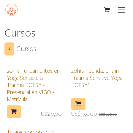
Ir al contenido
Cursos
Cursos
20hrs Fundamentos en
20hrs Foundations in
Yoga Sensible al
Trauma Sensitive Yoga
Trauma TCTSY -
TCTSY*
Presencial en VIGO -
Matrícula:
US$
0,00
US$
350,00
US$
426,80
Terapia corporal con