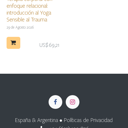
enfoque relacional:
introducción al Yoga
Sensible al Trauma
29 de Agosto 2026
US$
69,21
España & Argentina •
Políticas de Privacidad