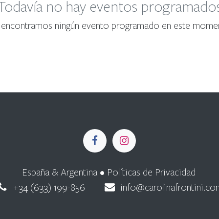
Todavía no hay eventos programado
encontramos ningún evento programado en este mome
España & Argentina •
Políticas de Privacidad
+34 (633) 199-856
info@carolinafrontini.co